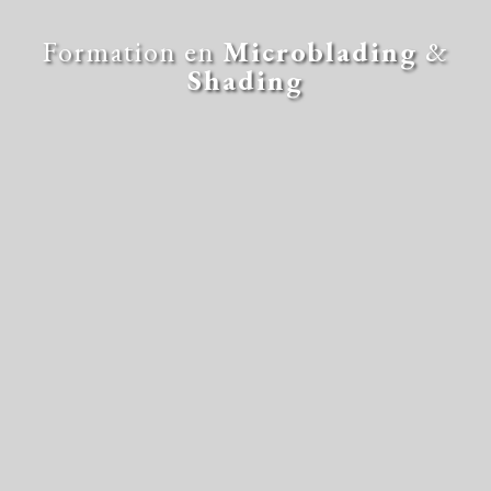
Formation en
Microblading
&
Shading