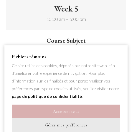
Week 5
10:00 am – 5:00 pm
Course Subject
Lorem ipsum dolor sit amet, consectetur
Fichiers témoins
adipiscing elit
Ce site utilise des cookies, déposés par notre site web, afin
Lorem ipsum dolor sit amet, consectetur
d’améliorer votre expérience de navigation. Pour plus
adipiscing elit
d’information sur les finalités et pour personnaliser vos
Lorem ipsum dolor sit amet, consectetur
préférences par type de cookies utilisés, veuillez visiter notre
adipiscing elit
page de politique de confidentialité
.
Lorem ipsum dolor sit amet, consectetur
adipiscing elit
Accepter tout
Lorem ipsum dolor sit amet, consectetur
adipiscing elit
Gérer mes préférences