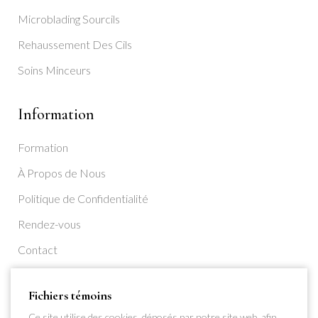
Microblading Sourcils
Rehaussement Des Cils
Soins Minceurs
Information
Formation
À Propos de Nous
Politique de Confidentialité
Rendez-vous
Contact
S’inscrire
Fichiers témoins
Ce site utilise des cookies, déposés par notre site web, afin