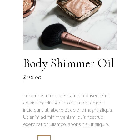
Body Shimmer Oil
$
112.00
Lorem ipsum dolor sit amet, consectetur
adipisicing elit, sed do eiusmod tempor
incididunt ut labore et dolore magna aliqua.
Ut enim ad minim veniam, quis nostrud
exercitation ullamco laboris nisi ut aliquip.