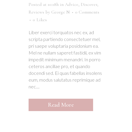
Posted at 10:18h
in
Advice
,
Discover
,
Reviews
by
George N
0 Comments
0
Likes
Liber exerci torquatos nec ex, ad
scripta partiendo consectetuer mel,
pri saepe voluptaria posidonium ea.
Mel ne nullam saperet fastidii, ex vim
impedit minimum menandri. In porro
ceteros ancillae pro, et quando
docendi sed. Ei quas fabellas insolens
eum, modus salutatus reprimique ad
nec....
Read More