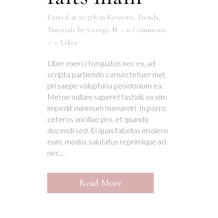
Posted at 10:37h
in
Reviews
,
Trends
,
Tutorials
by
George N
0 Comments
0
Likes
Liber exerci torquatos nec ex, ad
scripta partiendo consectetuer mel,
pri saepe voluptaria posidonium ea.
Mel ne nullam saperet fastidii, ex vim
impedit minimum menandri. In porro
ceteros ancillae pro, et quando
docendi sed. Ei quas fabellas insolens
eum, modus salutatus reprimique ad
nec....
Read More