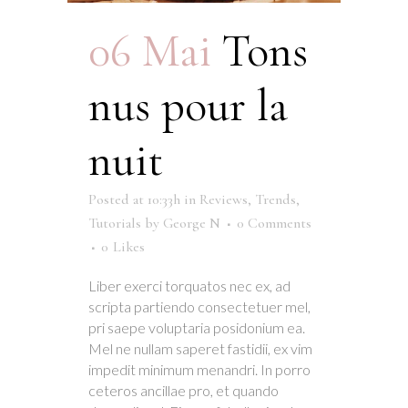
06 Mai
Tons
nus pour la
nuit
Posted at 10:33h
in
Reviews
,
Trends
,
Tutorials
by
George N
0 Comments
0
Likes
Liber exerci torquatos nec ex, ad
scripta partiendo consectetuer mel,
pri saepe voluptaria posidonium ea.
Mel ne nullam saperet fastidii, ex vim
impedit minimum menandri. In porro
ceteros ancillae pro, et quando