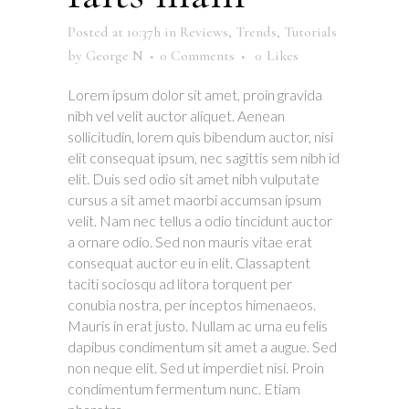
Posted at 10:37h
in
Reviews
,
Trends
,
Tutorials
by
George N
0 Comments
0
Likes
Lorem ipsum dolor sit amet, proin gravida
nibh vel velit auctor aliquet. Aenean
sollicitudin, lorem quis bibendum auctor, nisi
elit consequat ipsum, nec sagittis sem nibh id
elit. Duis sed odio sit amet nibh vulputate
cursus a sit amet maorbi accumsan ipsum
velit. Nam nec tellus a odio tincidunt auctor
a ornare odio. Sed non mauris vitae erat
consequat auctor eu in elit. Classaptent
taciti sociosqu ad litora torquent per
conubia nostra, per inceptos himenaeos.
Mauris in erat justo. Nullam ac urna eu felis
dapibus condimentum sit amet a augue. Sed
non neque elit. Sed ut imperdiet nisi. Proin
condimentum fermentum nunc. Etiam