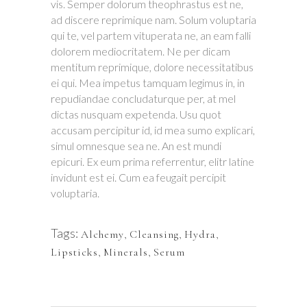
vis. Semper dolorum theophrastus est ne,
ad discere reprimique nam. Solum voluptaria
qui te, vel partem vituperata ne, an eam falli
dolorem mediocritatem. Ne per dicam
mentitum reprimique, dolore necessitatibus
ei qui. Mea impetus tamquam legimus in, in
repudiandae concludaturque per, at mel
dictas nusquam expetenda. Usu quot
accusam percipitur id, id mea sumo explicari,
simul omnesque sea ne. An est mundi
epicuri. Ex eum prima referrentur, elitr latine
invidunt est ei. Cum ea feugait percipit
voluptaria.
Tags:
Alchemy
,
Cleansing
,
Hydra
,
Lipsticks
,
Minerals
,
Serum