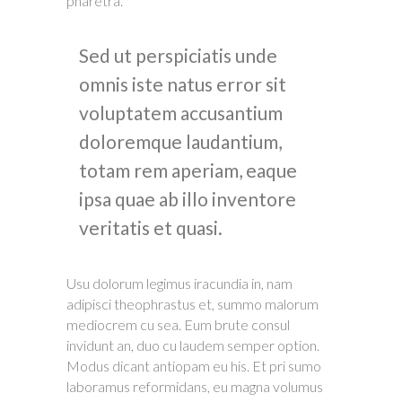
pharetra.
Sed ut perspiciatis unde
omnis iste natus error sit
voluptatem accusantium
doloremque laudantium,
totam rem aperiam, eaque
ipsa quae ab illo inventore
veritatis et quasi.
Usu dolorum legimus iracundia in, nam
adipisci theophrastus et, summo malorum
mediocrem cu sea. Eum brute consul
invidunt an, duo cu laudem semper option.
Modus dicant antiopam eu his. Et pri sumo
laboramus reformidans, eu magna volumus